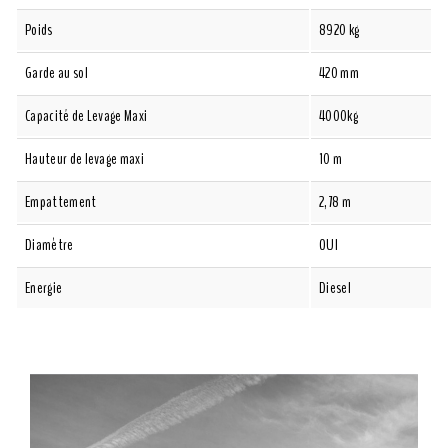
Poids
8920 kg
Garde au sol
420 mm
Capacité de Levage Maxi
4000kg
Hauteur de levage maxi
10 m
Empattement
2,78 m
Diamètre
OUI
Energie
Diesel