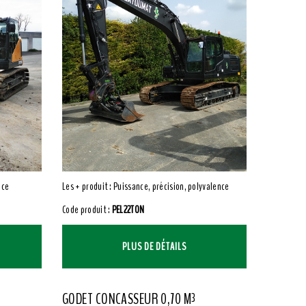
nce
Les + produit : Puissance, précision, polyvalence
Code produit :
PEL22TON
PLUS DE DÉTAILS
GODET CONCASSEUR 0,70 M³